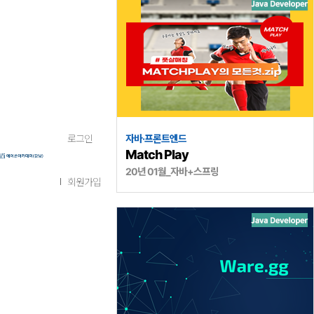
자바·프론트엔드
로그인
Match Play
20년 01월_자바+스프링
회원가입