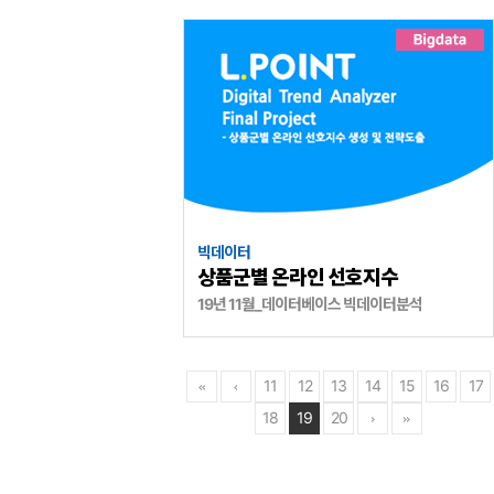
빅데이터
상품군별 온라인 선호지수
19년 11월_데이터베이스 빅데이터분석
11
12
13
14
15
16
17
18
19
20