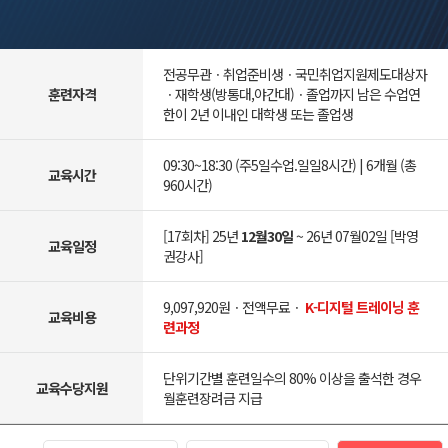
전공무관ㆍ취업준비생ㆍ국민취업지원제도대상자
훈련자격
ㆍ재학생(방통대,야간대)ㆍ졸업까지 남은 수업연
한이 2년 이내인 대학생 또는 졸업생
09:30~18:30 (주5일수업.일일8시간) | 6개월 (총
교육시간
960시간)
[17회차] 25년
12월30일
~ 26년 07월02일 [박영
교육일정
권강사]
9,097,920원ㆍ전액무료ㆍ
K-디지털 트레이닝 훈
교육비용
련과정
단위기간별 훈련일수의 80% 이상을 출석한 경우
교육수당지원
월훈련장려금 지급