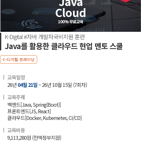
Java
Cloud
100% 무료교육
K-Digital #자바 개발자국비지원 훈련
Java를 활용한 클라우드 현업 멘토 스쿨
교육일정
26년
04월 21일
~ 26년 10월 15일 (7회차)
교육주제
백엔드[Java, Spring(Boot)]
프론트엔드[JS, React]
클라우드[Docker, Kubernetes, CI/CD]
교육비용
9,113,280원 (전액정부지원)